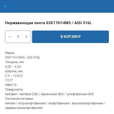
Нержавеющая лента 03Х17Н14М3 / AISI 316L
В КОРЗИНУ
Марка
03Х17Н14М3 / AISI 316L
Толщина, мм.
0,02 – 4,50
Ширина, мм.
2,5 – 1250,0
ГОСТ
4986-79
Поверхность
матовая / матовая (2В) / зеркальная (ВА) / шлифованная (4N)
Состояние поставки
мягкая / полунагартованная / нагартованная / высоконагартованная /
свервысоконагартованная