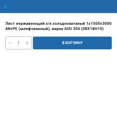
Лист нержавеющий х/к холоднокатаный 1х1500х3000
4N+PE (шлифованный), марка AISI 304 (08Х18Н10)
В КОРЗИНУ