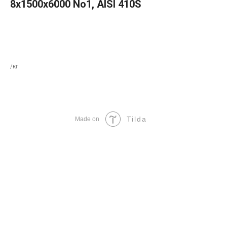
8х1500х6000 No1, AISI 410S
В КОРЗИНУ
/кг
Tilda
Made on