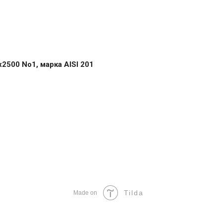
500 No1, марка AISI 201
Tilda
Made on