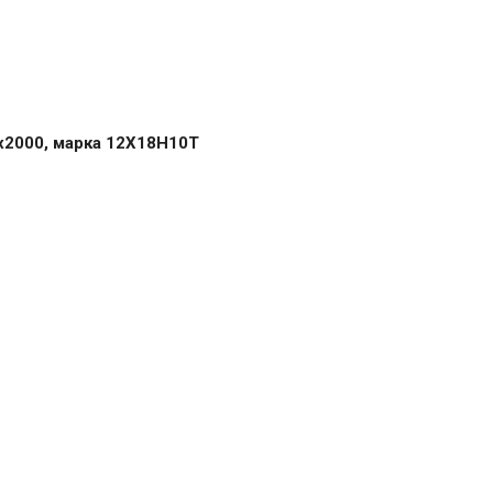
х2000, марка 12Х18Н10Т