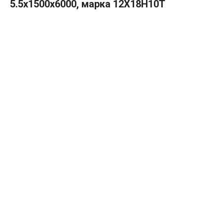
5.5х1500х6000, марка 12Х18Н10Т
В КОРЗИНУ