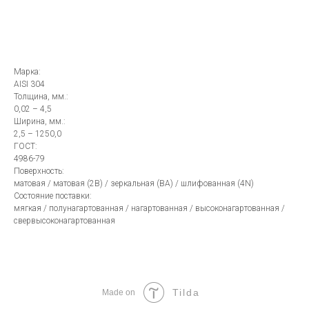
В КОРЗИНУ
Марка:
AISI 304
Толщина, мм.:
0,02 – 4,5
Ширина, мм.:
2,5 – 1250,0
ГОСТ:
4986-79
Поверхность:
матовая / матовая (2В) / зеркальная (ВА) / шлифованная (4N)
Состояние поставки:
мягкая / полунагартованная / нагартованная / высоконагартованная /
свервысоконагартованная
Tilda
Made on