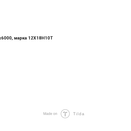
х6000, марка 12Х18Н10Т
Tilda
Made on